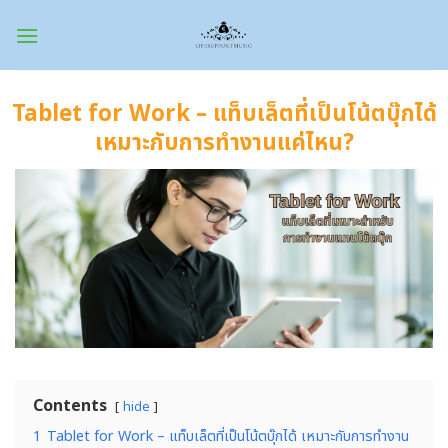
Skip
to
content
Tablet for Work – แท็บเล็ตที่เป็นโน้ตบุ๊กได้
เหมาะกับการทำงานแค่ไหน?
Contents
hide
1
Tablet for Work – แท็บเล็ตที่เป็นโน้ตบุ๊กได้ เหมาะกับการทำงาน