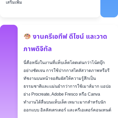
เสริมเพิ่ม
งานครีเอทีฟ ดีไซน์ และวาด
ภาพดิจิทัล
นี่คือหนึ่งในงานที่แท็บเล็ตโดดเด่นกว่าโน้ตบุ๊ก
อย่างชัดเจน การใช้ปากกาสไตลัสวาดภาพหรือรี
ทัชงานบนหน้าจอสัมผัสให้ความรู้สึกเป็น
ธรรมชาติและแม่นยำกว่าการใช้เมาส์มาก แอปอ
ย่าง Procreate, Adobe Fresco หรือ Canva
ทำงานได้ลื่นบนแท็บเล็ต เหมาะมากสำหรับนัก
ออกแบบ อิลลัสเตรเตอร์ และครีเอเตอร์คอนเทนต์