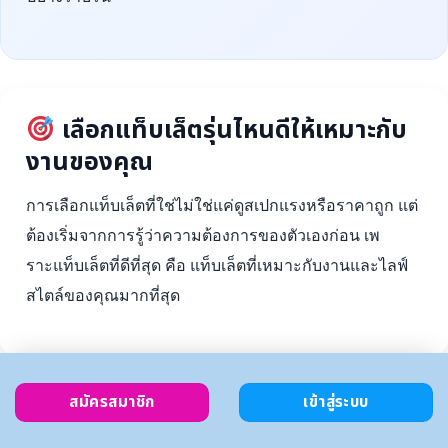
เลือกแท็บเล็ตรุ่นไหนดีให้เหมาะกับ
งานของคุณ
การเลือกแท็บเล็ตที่ใช่ไม่ใช่แค่ดูสเปกแรงหรือราคาถูก แต่
ต้องเริ่มจากการรู้ว่าความต้องการของตัวเองก่อน เพ
ราะแท็บเล็ตที่ดีที่สุด คือ แท็บเล็ตที่เหมาะกับงานและไลฟ์
สไตล์ของคุณมากที่สุด
สมัครสมาชิก
เข้าสู่ระบบ
ตั้งงบ
เลือกตาม