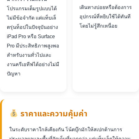
เดินทางบ่อยหรือต้องการ
โปรแกรมเต็มรูปแบบได้
อุปกรณ์ที่หยิบใช้ได้ทันที
ไม่มีข้อจำกัด แต่แท็บเล็
โดยไม่รู้สึกเหนื่อย
ตรุ่นท็อปในปัจจุบันอย่าง
iPad Pro หรือ Surface
Pro มีประสิทธิภาพสูงพอ
สำหรับงานทั่วไปและ
งานครีเอทีฟได้อย่างไม่มี
ปัญหา
ราคาและความคุ้มค่า
ในระดับราคาใกล้เคียงกัน โน้ตบุ๊กมักให้สเปกด้านการ
ประมวลผลและพื้นที่จัดเก็บที่มากกว่า แต่แท็บเล็ตให้ความ