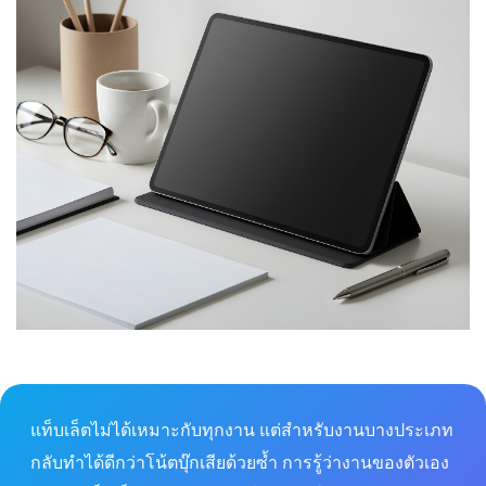
แท็บเล็ตไม่ได้เหมาะกับทุกงาน แต่สำหรับงานบางประเภท
กลับทำได้ดีกว่าโน้ตบุ๊กเสียด้วยซ้ำ การรู้ว่างานของตัวเอง