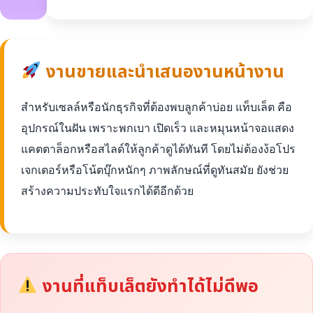
งานขายและนำเสนองานหน้างาน
สำหรับเซลล์หรือนักธุรกิจที่ต้องพบลูกค้าบ่อย แท็บเล็ต คือ
อุปกรณ์ในฝัน เพราะพกเบา เปิดเร็ว และหมุนหน้าจอแสดง
แคตตาล็อกหรือสไลด์ให้ลูกค้าดูได้ทันที โดยไม่ต้องง้อโปร
เจกเตอร์หรือโน้ตบุ๊กหนักๆ ภาพลักษณ์ที่ดูทันสมัย ยังช่วย
สร้างความประทับใจแรกได้ดีอีกด้วย
งานที่แท็บเล็ตยังทำได้ไม่ดีพอ