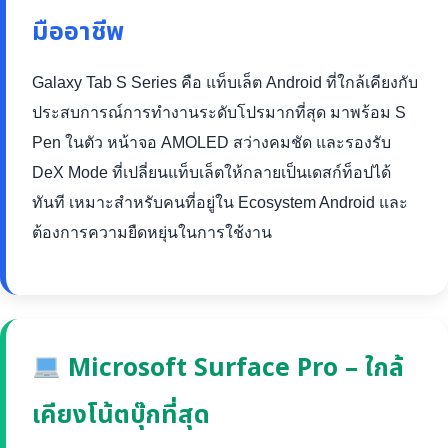
มืออาชีพ
Galaxy Tab S Series คือ แท็บเล็ต Android ที่ใกล้เคียงกับ
ประสบการณ์การทำงานระดับโปรมากที่สุด มาพร้อม S
Pen ในตัว หน้าจอ AMOLED สว่างคมชัด และรองรับ
DeX Mode ที่เปลี่ยนแท็บเล็ตให้กลายเป็นเดสก์ท็อปได้
ทันที เหมาะสำหรับคนที่อยู่ใน Ecosystem Android และ
ต้องการความยืดหยุ่นในการใช้งาน
Microsoft Surface Pro – ใกล้
เคียงโน้ตบุ๊กที่สุด