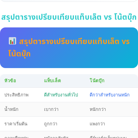
สรุปตารางเปรียบเทียบแท็บเล็ต vs โน้ตบุ๊ก
สรุปตารางเปรียบเทียบแท็บเล็ต vs
โน้ตบุ๊ก
หัวข้อ
แท็บเล็ต
โน้ตบุ๊ก
ประสิทธิภาพ
ดีสำหรับงานทั่วไป
ดีกว่าสำหรับงานหนัก
น้ำหนัก
เบากว่า
หนักกว่า
ราคาเริ่มต้น
ถูกกว่า
แพงกว่า