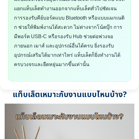
แยกแท็บเล็ตทำงานออกจากแท็บเล็ตทั่วไปชัดเจน
การรองรับคีย์บอร์ดแบบ Bluetooth หรือแบบแมกเนติ
ก ช่วยให้พิมพ์งานได้สะดวก ไม่ต่างจากโน้ตบุ๊ก การ
มีพอร์ต USB-C หรือรองรับ Hub ช่วยต่อพ่วงจอ
ภายนอก เมาส์ และอุปกรณ์อื่นได้ครบ ยิ่งรองรับ
อุปกรณ์เสริมได้มากเท่าไหร่ แท็บเล็ตก็ยิ่งทำงานได้
ครบวงจรและยืดหยุ่นมากขึ้นเท่านั้น
แท็บเล็ตเหมาะกับงานแบบไหนบ้าง?