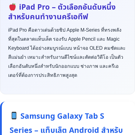
iPad Pro – ตัวเลือกอันดับหนึ่ง
สำหรับคนทำงานครีเอทีฟ
iPad Pro คือดาวเด่นด้วยชิป Apple M-Series ที่ทรงพลัง
ที่สุดในตลาดแท็บเล็ต รองรับ Apple Pencil และ Magic
Keyboard ได้อย่างสมบูรณ์แบบ หน้าจอ OLED คมชัดและ
สีแม่นยำ เหมาะสำหรับงานดีไซน์และตัดต่อวิดีโอ เป็นตัว
เลือกอันดับหนึ่งสำหรับนักออกแบบ ช่างภาพ และครีเอ
เตอร์ที่ต้องการประสิทธิภาพสูงสุด
Samsung Galaxy Tab S
Series – แท็บเล็ต Android สำหรับ