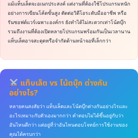
แม้แท็บเล็ตจะอเนกประสงค์ แต่งานที่ต้องใช้โปรแกรมหนัก
อย่างการเขียนโค้ดขั้นสูง ตัดต่อวิดีโอระดับมืออาชีพ หรือ
รันซอฟต์แวร์เฉพาะองค์กร ยังทำได้ไม่สะดวกเท่าโน้ตบุ๊ก
รวมถึงงานที่ต้องเปิดหลายโปรแกรมพร้อมกันเป็นเวลานาน
แท็บเล็ตอาจสะดุดหรือจำกัดด้านหน้าจอที่เล็กกว่า
แท็บเล็ต vs โน้ตบุ๊ก ต่างกัน
อย่างไร?
หลายคนสงสัยว่า แท็บเล็ตและโน้ตบุ๊กต่างกันอย่างไรและ
อะไรเหมาะกับตัวเองมากกว่า คำตอบไม่ได้ขึ้นอยู่กับว่า
อันไหนดีกว่า แต่อยู่ที่ว่าอันไหนตอบโจทย์การใช้งานของ
คุณได้ครบกว่า