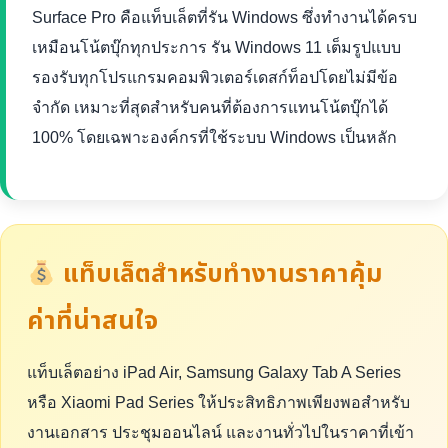
Surface Pro คือแท็บเล็ตที่รัน Windows ซึ่งทำงานได้ครบ
เหมือนโน้ตบุ๊กทุกประการ รัน Windows 11 เต็มรูปแบบ
รองรับทุกโปรแกรมคอมพิวเตอร์เดสก์ท็อปโดยไม่มีข้อ
จำกัด เหมาะที่สุดสำหรับคนที่ต้องการแทนโน้ตบุ๊กได้
100% โดยเฉพาะองค์กรที่ใช้ระบบ Windows เป็นหลัก
แท็บเล็ตสำหรับทำงานราคาคุ้ม
ค่าที่น่าสนใจ
แท็บเล็ตอย่าง iPad Air, Samsung Galaxy Tab A Series
หรือ Xiaomi Pad Series ให้ประสิทธิภาพเพียงพอสำหรับ
งานเอกสาร ประชุมออนไลน์ และงานทั่วไปในราคาที่เข้า